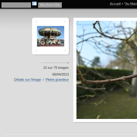
"Au Manoir"
Accueil
>
"Au Mano
15 sur 75 images
06/04/2013
Détails sur l’image
/
Pleine grandeur