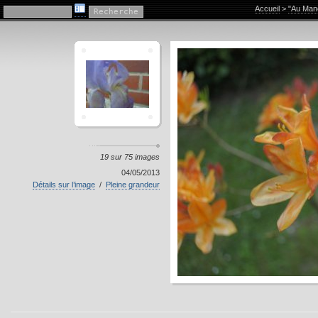
"Au Manoir"
Accueil
>
"Au Mano
19 sur 75 images
04/05/2013
Détails sur l’image
/
Pleine grandeur