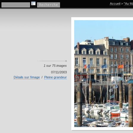
"Au Manoir"
Accueil
>
"Au Ma
1 sur 75 images
07/11/2003
Détails sur l’image
/
Pleine grandeur