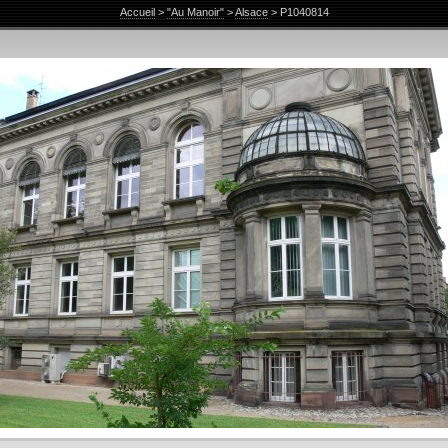
Accueil
>
"Au Manoir"
>
Alsace
>
P1040814