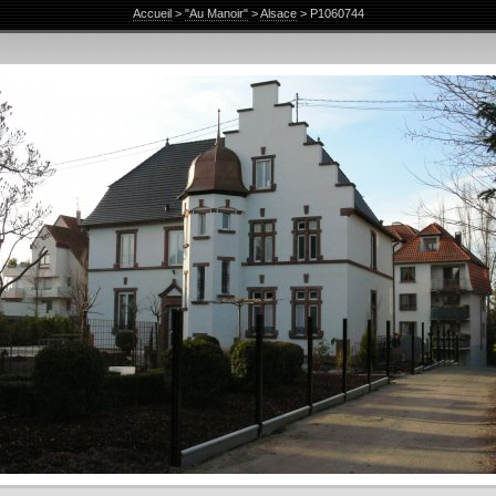
Accueil
>
"Au Manoir"
>
Alsace
>
P1060744